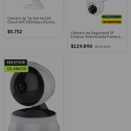
Camara Ip Tp-link Nc220
Cloud Wifi 300mbps Diurna
Nocturna
$5.752
Cámara de Seguridad IP
Exterior Robotizada Panacom
IP5953
$129.890
$143.890
SIN STOCK
GRATIS