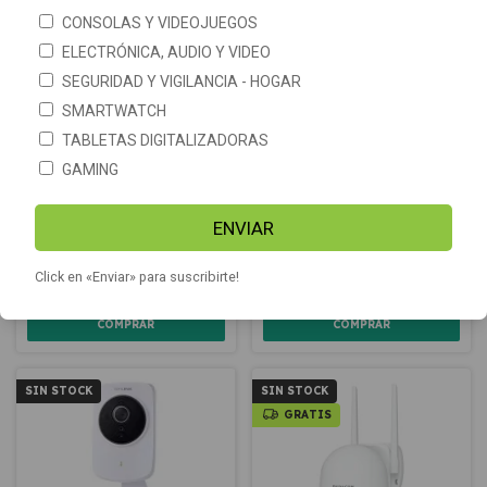
GRATIS
GRATIS
CONSOLAS Y VIDEOJUEGOS
ELECTRÓNICA, AUDIO Y VIDEO
SEGURIDAD Y VIGILANCIA - HOGAR
SMARTWATCH
TABLETAS DIGITALIZADORAS
GAMING
ENVIAR
Camara de seguridad IP Wifi
Cámara de Seguridad IP Wifi
Full HD TP-LINK TAPO C100
Full HD TP-Link Tapo C200
Click en «Enviar» para suscribirte!
$52.790
$64.900
SIN STOCK
SIN STOCK
GRATIS