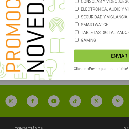
CONSOLAS Y VIDEOJUEG
ELECTRÓNICA, AUDIO Y V
SEGURIDAD Y VIGILANCIA
SMARTWATCH
TABLETAS DIGITALIZADO
GAMING
na Contadora De
Contadora de billetes
s Portatil Handy
detector de billetes falsos
r V30 contador +
Daihatsu D-CB100
34
$188.900
$7.242
ENVIAR
Click en «Enviar» para suscribirte!
CONTACTÁNOS
NE