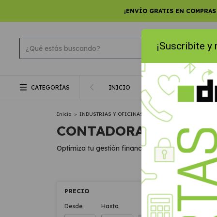
¡ENVÍO GRATIS EN COMPRAS
¡Suscribite y
CATEGORÍAS
INICIO
PRODUCTOS
SMA
Inicio
>
INDUSTRIAS Y OFICINAS
>
EQUIPAMIENTO COMERCI
CONTADORAS DE BILL
Optimiza tu gestión financiera con nuestras conta
PRECIO
SIN ST
GR
Desde
Hasta