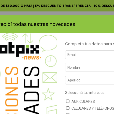
 DE $50.000 O MÁS! | 5% DESCUENTO TRANSFERENCIA | 10% DESCU
 recibí todas nuestras novedades!
Completa tus datos para s
RTWATCH
AURICULARES INALÁMBRICOS
CONVERTIDORES SMA
AL
>
CONTADORAS DE BILLETES
ETES
doras de billetes.
Seleccioná tus intereses:
OCK
SIN STOCK
AURICULARES
ATIS
GRATIS
CELULARES Y TELÉFONO