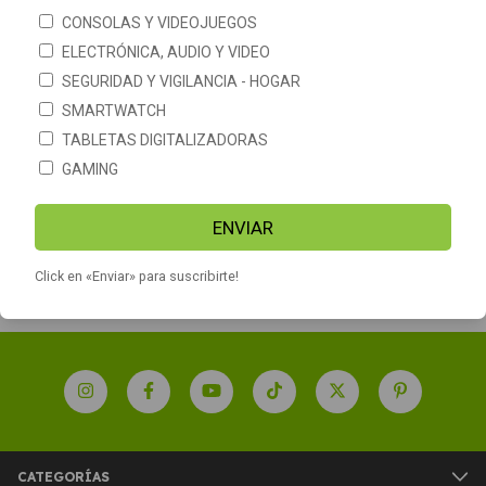
CONSOLAS Y VIDEOJUEGOS
ELECTRÓNICA, AUDIO Y VIDEO
SEGURIDAD Y VIGILANCIA - HOGAR
SMARTWATCH
TABLETAS DIGITALIZADORAS
Radio Portatil Am Fm Cmik
GAMING
Mk-607b Onda Corta Largo
Alcance
$2.903
ENVIAR
Click en «Enviar» para suscribirte!
CATEGORÍAS