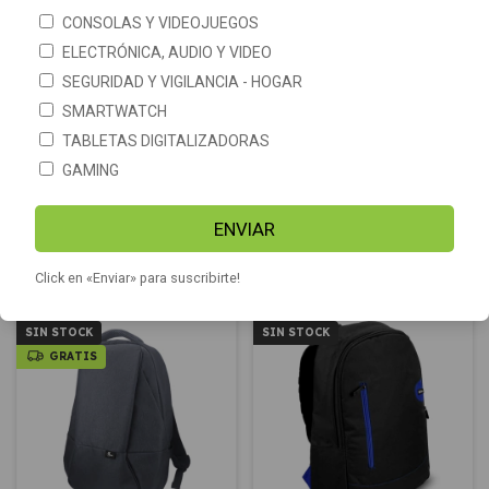
CONSOLAS Y VIDEOJUEGOS
ELECTRÓNICA, AUDIO Y VIDEO
SEGURIDAD Y VIGILANCIA - HOGAR
SMARTWATCH
Mochila Laptop Bolso Para
TABLETAS DIGITALIZADORAS
Maletin Porta Notebook Bolso
Notebook 15,6 Xtech Xtb-212
Laptop Bags Italy 15 Bolsillo
Winsor
GAMING
$4.355
-
8
%
OFF
$58.390
$63.790
ENVIAR
COMPRAR
Click en «Enviar» para suscribirte!
SIN STOCK
SIN STOCK
GRATIS