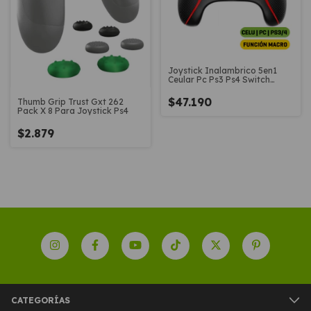
Joystick Inalambrico 5en1
Ceular Pc Ps3 Ps4 Switch
Netmak Danger
$47.190
Thumb Grip Trust Gxt 262
Pack X 8 Para Joystick Ps4
$2.879
CATEGORÍAS