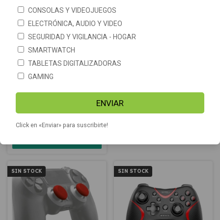
CONSOLAS Y VIDEOJUEGOS
ELECTRÓNICA, AUDIO Y VIDEO
SEGURIDAD Y VIGILANCIA - HOGAR
SMARTWATCH
TABLETAS DIGITALIZADORAS
GAMING
Joystick Ps4 Mando Play4
Funda Protectora Silicona
Control Dualshock 4 Original
Trust Gxt 744 Joystick Ps4
Gamer
ENVIAR
$153.890
-
63
%
OFF
$173.890
$3.190
$8.690
Click en «Enviar» para suscribirte!
COMPRAR
SIN STOCK
SIN STOCK