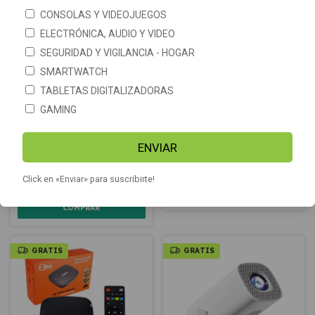
CONSOLAS Y VIDEOJUEGOS
ELECTRÓNICA, AUDIO Y VIDEO
SEGURIDAD Y VIGILANCIA - HOGAR
SMARTWATCH
TABLETAS DIGITALIZADORAS
GAMING
Mini Teclado Wireless Tv
Convertidor Smart Onn Stick
Smart Touchpad
con Google TV FullHD
ENVIAR
Retroiluminado
-
17
%
OFF
$112.990
$16.390
Click en «Enviar» para suscribirte!
$19.700
GRATIS
GRATIS